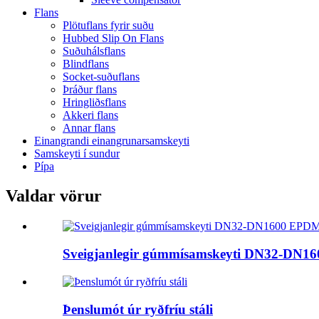
Flans
Plötuflans fyrir suðu
Hubbed Slip On Flans
Suðuhálsflans
Blindflans
Socket-suðuflans
Þráður flans
Hringliðsflans
Akkeri flans
Annar flans
Einangrandi einangrunarsamskeyti
Samskeyti í sundur
Pípa
Valdar vörur
Sveigjanlegir gúmmísamskeyti DN32-DN
Þenslumót úr ryðfríu stáli