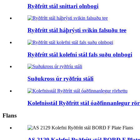
Ryðfrítt stál snittari olnbogi
Ryðfrítt stál háþrýsti svikin falsuðu tee
Ryðfrítt stál kolefni stál fals suðu olnbogi
Suðukross úr ryðfríu stáli
Kolefnisstál Ryðfrítt stál óaðfinnanlegur rö
Flans
AS 2129 Kolefni Ryðfrítt stál BORÐ F Plate