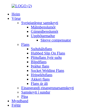
Heim
Vörur
Sveigjanlegur samskeyti
Málmþenslumót
Gúmmíþenslumót
Uppbótarmaður
Sleeve compensator
Flans
Suðuhálsflans
Hubbed Slip On Flans
Plötuflans fyrir suðu
Blindflans
Þráður flans
Socket Welding Flans
Hringliðsflans
Akkeri flans
Flans úr áli
Einangrandi einangrunarsamskeyti
Samskeyti í sundur
Pípa
Myndband
Fréttir