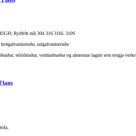
5GH; Ryðfrítt stál 304 316 316L 310S
, heitgalvaniseruðu, rafgalvaniseruðu
naður, stóriðnaður, ventlaiðnaður og almennar lagnir sem tengja verkefn
Flans
tofa,