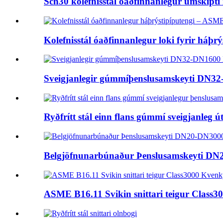
Sch30 kolefnisstál óaðfinnanlegur umskipti 
Kolefnisstál óaðfinnanlegur loki fyrir háþrýs
Sveigjanlegir gúmmíþenslusamskeyti DN
Ryðfrítt stál einn flans gúmmí sveigjanleg ú
Belgjöfnunarbúnaður Þenslusamskeyti D
ASME B16.11 Svikin snittari teigur Class