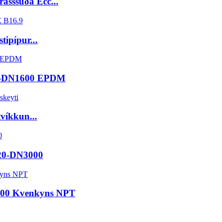
rasssuða Ecc...
tipípur...
32-DN1600 EPDM
tvíkkun...
N20-DN3000
3000 Kvenkyns NPT