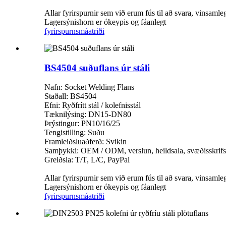
Allar fyrirspurnir sem við erum fús til að svara, vinsamle
Lagersýnishorn er ókeypis og fáanlegt
fyrirspurn
smáatriði
BS4504 suðuflans úr stáli
Nafn: Socket Welding Flans
Staðall: BS4504
Efni: Ryðfrítt stál / kolefnisstál
Tæknilýsing: DN15-DN80
Þrýstingur: PN10/16/25
Tengistilling: Suðu
Framleiðsluaðferð: Svikin
Samþykki: OEM / ODM, verslun, heildsala, svæðisskrifs
Greiðsla: T/T, L/C, PayPal
Allar fyrirspurnir sem við erum fús til að svara, vinsamle
Lagersýnishorn er ókeypis og fáanlegt
fyrirspurn
smáatriði