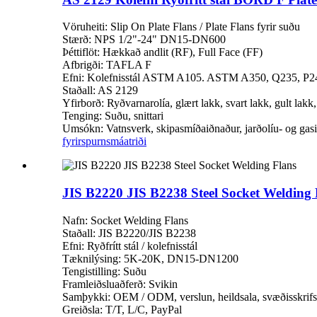
Vöruheiti: Slip On Plate Flans / Plate Flans fyrir suðu
Stærð: NPS 1/2"-24" DN15-DN600
Þéttiflöt: Hækkað andlit (RF), Full Face (FF)
Afbrigði: TAFLA F
Efni: Kolefnisstál ASTM A105. ASTM A350, Q235, P24
Staðall: AS 2129
Yfirborð: Ryðvarnarolía, glært lakk, svart lakk, gult lakk
Tenging: Suðu, snittari
Umsókn: Vatnsverk, skipasmíðaiðnaður, jarðolíu- og gasið
fyrirspurn
smáatriði
JIS B2220 JIS B2238 Steel Socket Welding 
Nafn: Socket Welding Flans
Staðall: JIS B2220/JIS B2238
Efni: Ryðfrítt stál / kolefnisstál
Tæknilýsing: 5K-20K, DN15-DN1200
Tengistilling: Suðu
Framleiðsluaðferð: Svikin
Samþykki: OEM / ODM, verslun, heildsala, svæðisskrifs
Greiðsla: T/T, L/C, PayPal