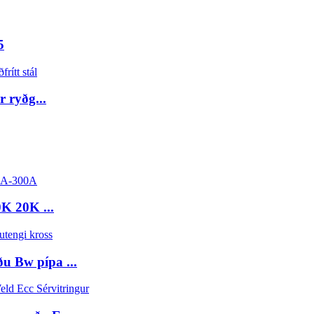
5
 ryðg...
K 20K ...
ðu Bw pípa ...