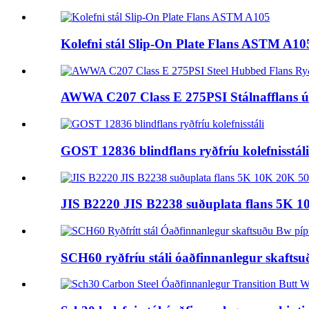
Kolefni stál Slip-On Plate Flans ASTM A10
AWWA C207 Class E 275PSI Stálnafflans úr
GOST 12836 blindflans ryðfríu kolefnisstáli
JIS B2220 JIS B2238 suðuplata flans 5K 10
SCH60 ryðfríu stáli óaðfinnanlegur skaftsu