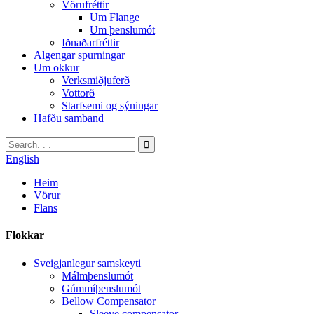
Vörufréttir
Um Flange
Um þenslumót
Iðnaðarfréttir
Algengar spurningar
Um okkur
Verksmiðjuferð
Vottorð
Starfsemi og sýningar
Hafðu samband
English
Heim
Vörur
Flans
Flokkar
Sveigjanlegur samskeyti
Málmþenslumót
Gúmmíþenslumót
Bellow Compensator
Sleeve compensator